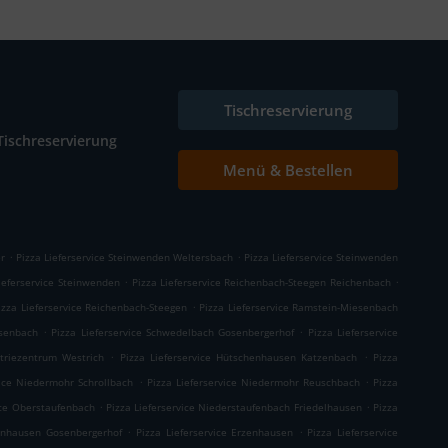
Tischreservierung
Tischreservierung
Menü & Bestellen
.
.
er
Pizza Lieferservice Steinwenden Weltersbach
Pizza Lieferservice Steinwenden
.
.
ieferservice Steinwenden
Pizza Lieferservice Reichenbach-Steegen Reichenbach
.
izza Lieferservice Reichenbach-Steegen
Pizza Lieferservice Ramstein-Miesenbach
.
.
esenbach
Pizza Lieferservice Schwedelbach Gosenbergerhof
Pizza Lieferservice
.
.
triezentrum Westrich
Pizza Lieferservice Hütschenhausen Katzenbach
Pizza
.
.
vice Niedermohr Schrollbach
Pizza Lieferservice Niedermohr Reuschbach
Pizza
.
.
ice Oberstaufenbach
Pizza Lieferservice Niederstaufenbach Friedelhausen
Pizza
.
.
zenhausen Gosenbergerhof
Pizza Lieferservice Erzenhausen
Pizza Lieferservice