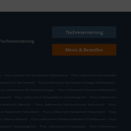
Tischreservierung
Tischreservierung
Menü & Bestellen
.
.
er
Pizza Lieferservice Steinwenden Weltersbach
Pizza Lieferservice Steinwenden
.
.
ieferservice Steinwenden
Pizza Lieferservice Reichenbach-Steegen Reichenbach
.
izza Lieferservice Reichenbach-Steegen
Pizza Lieferservice Ramstein-Miesenbach
.
.
esenbach
Pizza Lieferservice Schwedelbach Gosenbergerhof
Pizza Lieferservice
.
.
triezentrum Westrich
Pizza Lieferservice Hütschenhausen Katzenbach
Pizza
.
.
vice Niedermohr Schrollbach
Pizza Lieferservice Niedermohr Reuschbach
Pizza
.
.
ice Oberstaufenbach
Pizza Lieferservice Niederstaufenbach Friedelhausen
Pizza
.
.
zenhausen Gosenbergerhof
Pizza Lieferservice Erzenhausen
Pizza Lieferservice