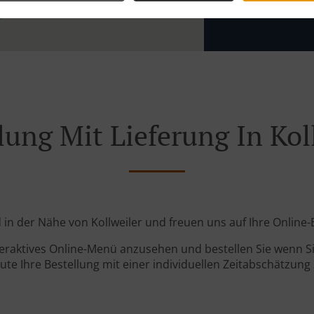
Zone 6
, M
lung Mit Lieferung In Kol
nd in der Nähe von Kollweiler und freuen uns auf Ihre Online-
teraktives Online-Menü anzusehen und bestellen Sie wenn Sie
ute Ihre Bestellung mit einer individuellen Zeitabschätzung 