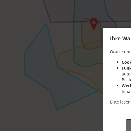
Ihre Wa
Oracle und
Cook
Funk
auto
Best
Wer
Inha
Bitte lese