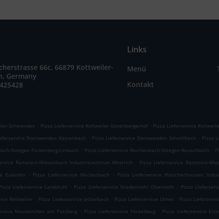
Links
herstrasse 66c, 66879 Kottweiler-
Menü
n, Germany
Kontakt
9425428
.
.
eiler-Schwanden
Pizza Lieferservice Kollweiler Gosenbergerhof
Pizza Lieferservice Kollweil
.
.
ieferservice Steinwenden Katzenbach
Pizza Lieferservice Steinwenden Schrollbach
Pizza L
.
.
nbach-Steegen Fockenberg-Limbach
Pizza Lieferservice Reichenbach-Steegen Reuschbach
P
.
service Ramstein-Miesenbach Industriezentrum Westrich
Pizza Lieferservice Ramstein-Mi
.
.
ce Eulenbis
Pizza Lieferservice Mackenbach
Pizza Lieferservice Hütschenhausen Indus
.
.
Pizza Lieferservice Landstuhl
Pizza Lieferservice Niedermohr Obermohr
Pizza Lieferser
.
.
.
vice Rehweiler
Pizza Lieferservice Jettenbach
Pizza Lieferservice Ulmet
Pizza Lieferserv
.
.
service Neunkirchen am Potzberg
Pizza Lieferservice Föckelberg
Pizza Lieferservice Er