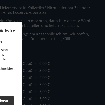
 Lieferservice in Kollweiler? Nicht jeder hat Zeit oder
leckeres Essen zuzubereiten.
ein König speisen möchten, dann ist die beste Wahl
s Pizzeria zu bestellen und liefern zu lassen.
Website
nfach "Lieferung" am Kassenbildschirm. Wir hoffen,
er Lieferservice für Lebensmittel gefällt.
den:
ühr
 sind
ung
ende
ind. - 15,00 €, Gebühr - 0,00 €
chneiderte
ind. - 15,00 €, Gebühr - 3,00 €
ind. - 20,00 €, Gebühr - 4,00 €
ind. - 20,00 €, Gebühr - 5,00 €
ind. - 25,00 €, Gebühr - 5,00 €
ind. - 25,00 €, Gebühr - 5,00 €
ieren