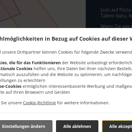
Lust auf Pizza
Talent dazu, 
Wenn Sie wie 
bei Leonhardo’
hlmöglichkeiten in Bezug auf Cookies auf dieser 
Wählen Sie ei
dass Ihnen uns
 unsere Drittpartner können Cookies für folgende Zwecke verwen
Liefergeb
ies, die für das Funktionieren
der Website unbedingt erforderlich
tionale Cookies
helfen uns, Ihre Daten bei Ihrer nächsten Bestell
matisch auszufüllen und die Website zu optimieren, um nachfolg
Zone 1
, M
ellungen zu erleichtern
be-Cookies
ermöglichen interessenbasierte Werbung und maßges
Zone 2
, M
lte auf Ihren Browsern und Geräten
Zone 3
, M
n Sie unsere
Cookie-Richtlinie
für weitere Informationen.
Zone 7
, M
Zone 4
, M
Zone 5
, M
Einstellungen ändern
Alle ablehnen
Alle akzept