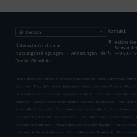
Kontakt
Reichenbac
.
Datenschutzrichtlinie
Schwande
.
Nutzungsbedingungen
Änderungen der
+49 6371 
Cookie-Richtlinie
.
Pizza Lieferservice Kottweiler-Schwanden Miesenbach
Pizza Lieferservice Kottw
.
.
Obermohr
Pizza Lieferservice Steinwenden Industriezentrum Westrich
Pizza L
.
Pizza Lieferservice Reichenbach-Steegen Albersbach
Pizza Lieferservice Reiche
.
.
Ramstein
Pizza Lieferservice Ramstein-Miesenbach Miesenbach
Pizza Liefer
.
.
Schwedelbach Pörrbach
Pizza Lieferservice Schwedelbach
Pizza Lieferservi
.
.
Lieferservice Hütschenhausen Spesbach
Pizza Lieferservice Hütschenhausen
.
.
Lieferservice Niedermohr
Pizza Lieferservice Glan-Münchweiler
Pizza Lieferser
.
.
Lieferservice Niederstaufenbach
Pizza Lieferservice Bosenbach
Pizza Liefer